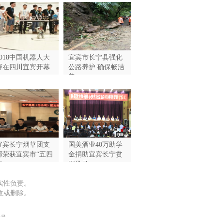
2018中国机器人大
宜宾市长宁县强化
赛在四川宜宾开幕
公路养护 确保畅洁
美
宜宾长宁烟草团支
国美酒业40万助学
部荣获宜宾市“五四
金捐助宜宾长宁贫
...
困学子
实性负责。
改或删除。