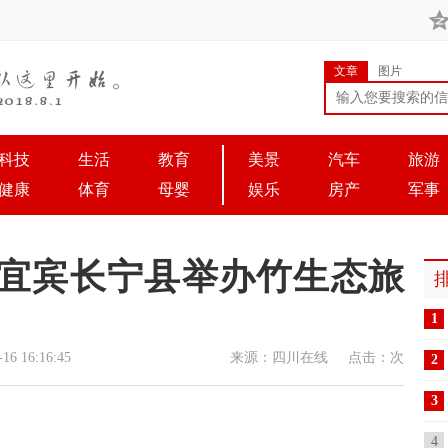
文章
图片
科技
生活
教育
美景
汽车
旅游
健康
体育
母婴
娱乐
房产
军事
 宜宾长宁县举办竹生态旅
1
 16:16:45
来源：四川在线
点击：
次
2
3
4