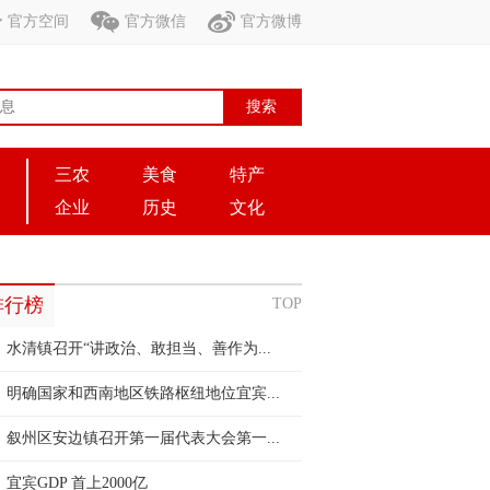
官方空间
官方微信
官方微博
三农
美食
特产
企业
历史
文化
排行榜
TOP
水清镇召开“讲政治、敢担当、善作为...
明确国家和西南地区铁路枢纽地位宜宾...
叙州区安边镇召开第一届代表大会第一...
宜宾GDP 首上2000亿