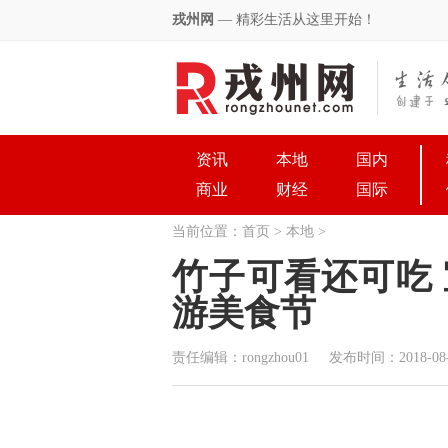
戎州网
— 精彩生活从这里开始！
资讯
本地
国内
商业
财经
国际
当前位置：
首页
>
本地
>
竹子可看还可吃
游美食节
责任编辑：rongzhou01
发布时间：2018-08-16