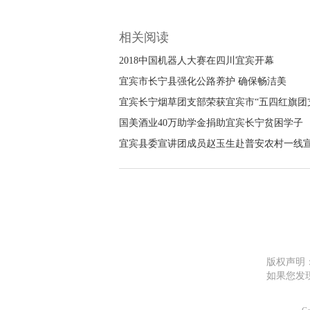
相关阅读
2018中国机器人大赛在四川宜宾开幕
宜宾市长宁县强化公路养护 确保畅洁美
宜宾长宁烟草团支部荣获宜宾市“五四红旗团
国美酒业40万助学金捐助宜宾长宁贫困学子
宜宾县委宣讲团成员赵玉生赴普安农村一线
版权声明
如果您发