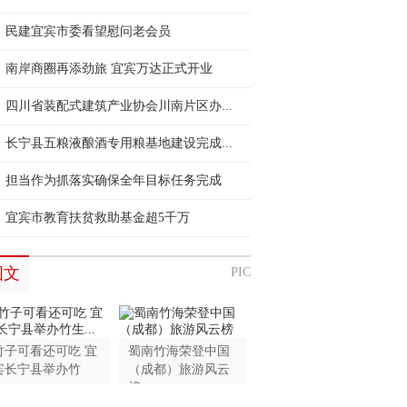
民建宜宾市委看望慰问老会员
南岸商圈再添劲旅 宜宾万达正式开业
四川省装配式建筑产业协会川南片区办...
长宁县五粮液酿酒专用粮基地建设完成...
担当作为抓落实确保全年目标任务完成
宜宾市教育扶贫救助基金超5千万
图文
PIC
竹子可看还可吃 宜
蜀南竹海荣登中国
宾长宁县举办竹
（成都）旅游风云
...
榜