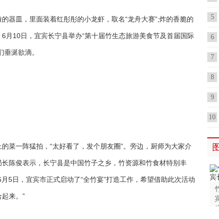
5
做的器皿，里面装着红彤彤的小龙虾，取名“龙舟大赛”;炸的香脆的
6月10日，宜宾长宁县举办“第十届竹生态旅游美食节及首届国际
6
们垂涎欲滴。
7
8
9
10
的菜一阵猛拍，“太好看了，发个朋友圈”。旁边，厨师为大家介
局长陈俊表示，长宁县是中国竹子之乡，竹资源和竹食材特别丰
6月5日，宜宾市正式启动了“全竹宴”打造工作，希望借助此次活动
起来。”
生