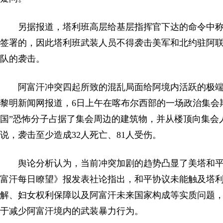
另据报道，塔利班高层给基层指挥官下达的命令中
签署的，因此塔利班武装人员不得袭击美军和北约驻阿
队的袭击。
阿富汗冲突四起所致的混乱局面给阿境内活跃的极
黎明新闻网报道，6日上午在喀布尔西部的一场政治集会
国”恐怖分子占据了集会周边的建筑物，并从楼顶向集会
说，袭击至少造成32人死亡、81人受伤。
舆论分析认为，当前冲突加剧的趋势凸显了美塔和
富汗每日瞭望》报发表社论指出，和平协议未能触及塔
解、妇女权利保障以及阿富汗未来国家构成等实质问题
于减少阿富汗境内的武装暴力行为。