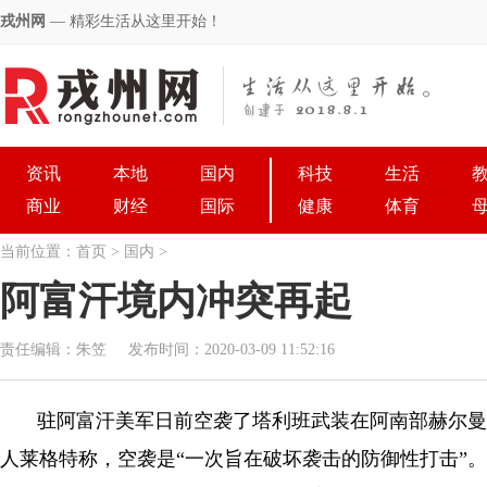
戎州网
— 精彩生活从这里开始！
资讯
本地
国内
科技
生活
商业
财经
国际
健康
体育
当前位置：
首页
>
国内
>
阿富汗境内冲突再起
责任编辑：朱笠
发布时间：2020-03-09 11:52:16
驻阿富汗美军日前空袭了塔利班武装在阿南部赫尔曼
人莱格特称，空袭是“一次旨在破坏袭击的防御性打击”。