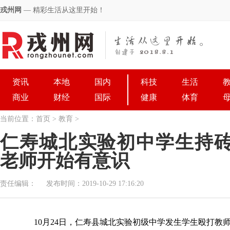
戎州网
— 精彩生活从这里开始！
资讯
本地
国内
科技
生活
商业
财经
国际
健康
体育
当前位置：
首页
>
教育
>
仁寿城北实验初中学生持
老师开始有意识
责任编辑：
发布时间：2019-10-29 17:16:20
10月24日，仁寿县城北实验初级中学发生学生殴打教